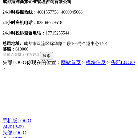
成都海洋商旅企业管理咨询有限公司
24小时客服热线：
4001557758 4000045668
24小时座机电话：
028-66779518
24小时投诉监督电话：
17715255544
总司地址:
成都市双流区锦华路二段166号金港中心1401
邮编：
610000
头部LOGO
你现在的位置：
网站首页
>
模块信息
>
头部LOGO
>
手机版LOGO
24
2013-09
头部LOGO